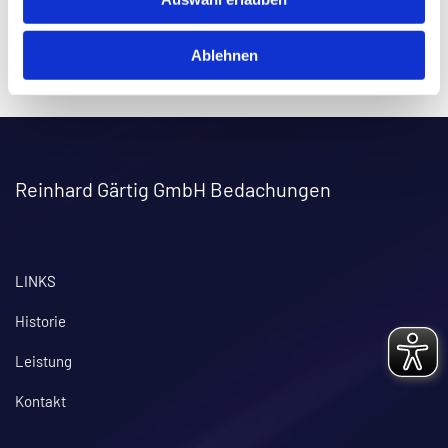
Sie wünschen einen Beratungstermin durch VELUX
bei Ihnen zu Hause, dann einfach das nachfolgende
Ablehnen
Formular ausfüllen.
Reinhard Gärtig GmbH Bedachungen
LINKS
Historie
Leistung
Kontakt