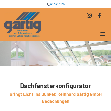
Zum Inhalt springen
04404 2139

Dachfensterkonfigurator
Bringt Licht ins Dunkel: Reinhard Gärtig GmbH
Bedachungen